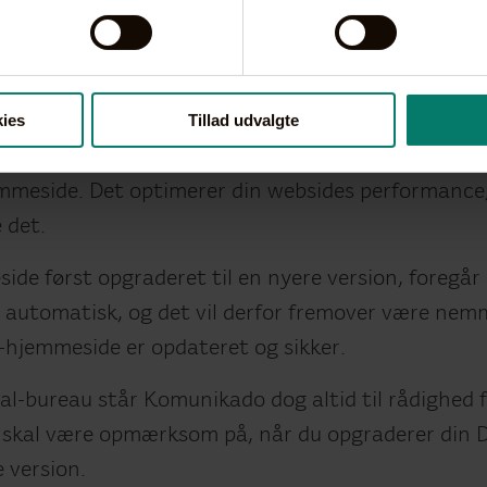
er altid i overensstemmelse med best practise for 
en medlem af DrupalPro i Danmark.
gen, så din hjemmeside performer bedre
ies
Tillad udvalgte
hjemmeside kan vi også gennemgå og si overflødige
fra din side, så det kun er nødvendigt data, der 
emmeside. Det optimerer din websides performance,
e det.
ide først opgraderet til en nyere version, foregår
 automatisk, og det vil derfor fremover være nemm
l-hjemmeside er opdateret og sikker.
al-bureau står Komunikado dog altid til rådighed f
 skal være opmærksom på, når du opgraderer din D
e version.