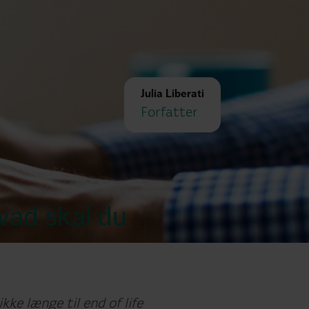
Julia Liberati
Forfatter
hvad skal du
ke længe til end of life