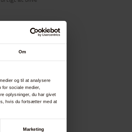
urtigt at blive
upal 7-
pal 7-hjemmeside
Om
 opgraderingen
g forståelse at
 medier og til at analysere
 for sociale medier,
e oplysninger, du har givet
e sig med et
s, hvis du fortsætter med at
de. Vores
Marketing