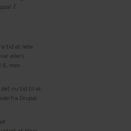
upal 7.
ra tid at løbe
var ellers
l 8, men
et nu tid til at
side fra Drupal
nye