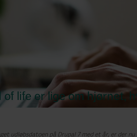
of life er lige om hjørnet, 
get udløbsdatoen på Drupal 7 med et år, er der nu ik