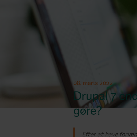
08. marts 2022
Drupal 7 end 
gøre?
Efter at have forlæn