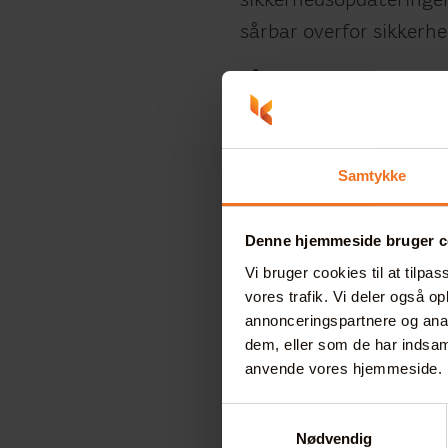
sikkerhedsopdateringer 
sårbar overfor sikkerhe
Få professionel hjælp
Komunikado anbefaler d
hjemmeside til Drupal 9
Samtykke
opgraderet til Drupal 1
Opgraderingen fra Drup
Denne hjemmeside bruger c
fra Drupal 8 til Drupal
Vi bruger cookies til at tilpas
opgradere en Drupal 7
vores trafik. Vi deler også o
annonceringspartnere og anal
Derfor kan det være bå
dem, eller som de har indsaml
professionelt Drupal-bu
anvende vores hjemmeside.
Samtykkevalg
Hos Komunikado kan vi 
Nødvendig