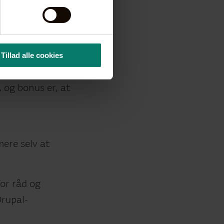
udvikling af
Tillad alle cookies
 moduler,
tages med videre
 og bonus er, at
ere selv at
or råd og
rupal-