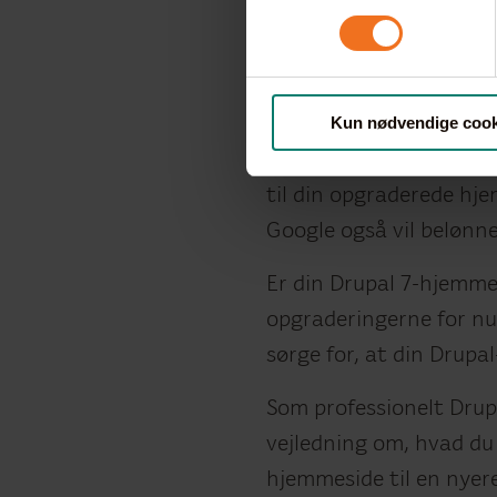
Drupal-udviklere arbejd
Drupal, og vi er desud
Vi gennemgår kodnin
Kun nødvendige cook
Når vi opgraderer din 
indhold og kodning væk 
til din opgraderede hj
Google også vil belønn
Er din Drupal 7-hjemmes
opgraderingerne for nu
sørge for, at din Drupa
Som professionelt Drup
vejledning om, hvad du
hjemmeside til en nyer