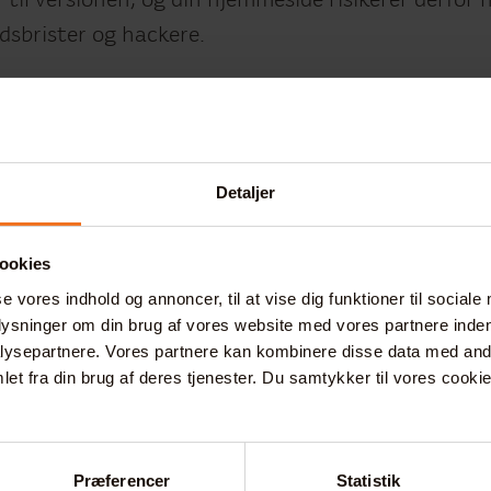
til versionen, og din hjemmeside risikerer derfor h
dsbrister og hackere.
 til opgraderingen
erfor, at du hurtigst muligt får opgraderet din Dr
, eller at du allerede nu planlægger, at få din Dru
Detaljer
0, der efter planen udkommer i juli 2022.
al 7 er imidlertid ikke en automatisk proces, som
ookies
 9 var, og det kræver derfor en del teknisk kunnen o
se vores indhold og annoncer, til at vise dig funktioner til sociale
-hjemmeside.
plysninger om din brug af vores website med vores partnere inden
ysepartnere. Vores partnere kan kombinere disse data med andr
de tidsbesparende og en økonomisk fordel at allier
et fra din brug af deres tjenester. Du samtykker til vores cookie
reau fra start, når du skal i gang med processen.
nemt og effektivt opgradere din Drupal-hjemmesi
Præferencer
Statistik