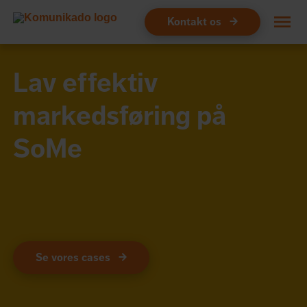
Kontakt os
Design
Lav effektiv
Hjemmeside
markedsføring på
Webshop
SoMe
Webudvikling
Markedsføring
Drift
Om os
Se vores cases