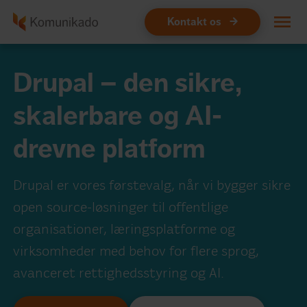
Kontakt os
Design
Drupal – den sikre,
Hjemmeside
skalerbare og AI-
Webshop
drevne platform
Webudvikling
Drupal er vores førstevalg, når vi bygger sikre
Markedsføring
open source-løsninger til offentlige
Drift
organisationer, læringsplatforme og
virksomheder med behov for flere sprog,
Om os
avanceret rettighedsstyring og AI.