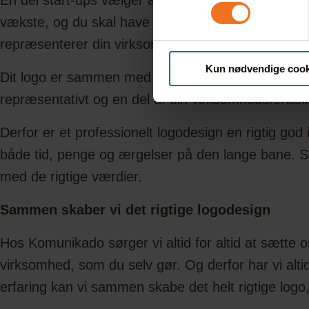
En del start-ups vælger af økonomiske årsager at 
vækste, og du skal have skabt et stærkt brand og en
repræsenterer din virksomhed bedst muligt på de r
Kun nødvendige cook
Dit logo er sammen med dit visuelle udtryk et af d
repræsentativt og en del af din virksomhedsfortæll
Derfor er et professionelt logodesign en rigtig god 
både tid, penge og ærgelser på den lange bane. Sa
med de rigtige værdier.
Sammen skaber vi det rigtige logodesign
Hos Komunikado sørger vi altid for altid at sætte o
virksomhed, som du selv gør. Og derfor har vi al
erfaring kan vi sammen skabe det helt rigtige lo