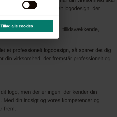
 fint sted at starte. Men når din virksomhed skal
 få udviklet et professionelt logodesign, der
Tillad alle cookies
tid skal være genkendeligt, tillidsvækkende,
let et professionelt logodesign, så sparer det dig
r din virksomhed, der fremstår professionelt og
 dit logo, men der er ingen, der kender din
n. Med din indsigt og vores kompetencer og
år frem.