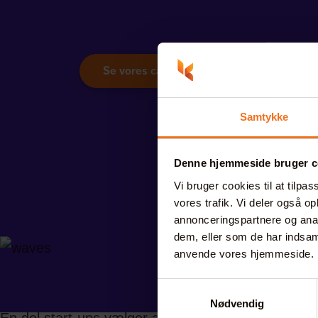
Se vores cases
Samtykke
Denne hjemmeside bruger c
Vi bruger cookies til at tilpas
vores trafik. Vi deler også o
annonceringspartnere og anal
dem, eller som de har indsaml
anvende vores hjemmeside.
Et professionelt designet logo e
Samtykkevalg
Nødvendig