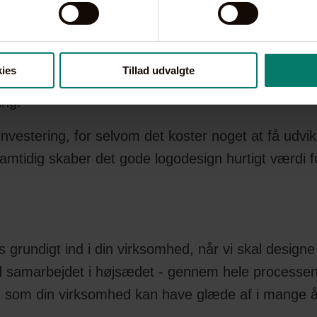
designe deres eget logo, og det kan være et ganske
 hårdtslående onlineidentitet, så er det på tide at
igtige platforme.
ies
Tillad udvalgte
ine vigtigste brandaktiviteter, der på én og samme 
ing.
investering, for selvom det koster noget at få udvik
mtidig skaber det gode logodesign hurtigt værdi fo
s grundigt ind i din virksomhed, når vi skal designe
tid samarbejdet i højsædet - gennem hele processe
go, som din virksomhed kan have glæde af i mange 