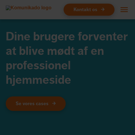
Kontakt os
Design
Dine brugere forventer
Hjemmeside
at blive mødt af en
Webshop
professionel
Webudvikling
hjemmeside
Markedsføring
Drift
Se vores cases
Om os